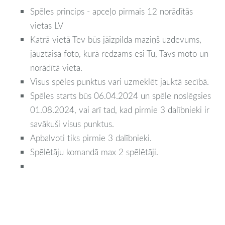
Spēles princips - apceļo pirmais 12 norādītās
vietas LV
Katrā vietā Tev būs jāizpilda maziņš uzdevums,
jāuztaisa foto, kurā redzams esi Tu, Tavs moto un
norādītā vieta.
Visus spēles punktus vari uzmeklēt jauktā secībā.
Spēles starts būs 06.04.2024 un spēle noslēgsies
01.08.2024, vai arī tad, kad pirmie 3 dalībnieki ir
savākuši visus punktus.
Apbalvoti tiks pirmie 3 dalībnieki.
Spēlētāju komandā max 2 spēlētāji.