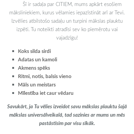
Šī ir sadaļa par CITIEM, mums apkārt esošiem
māksliniekiem, kurus vēlamies iepazīstināt arī ar Tevi.
Izvēlies atbilstošo sadaļu un turpini mākslas plauktu
izpēti. Tu noteikti atradīsi sev ko piemērotu vai
vajadzīgu!
Koks silda sirdi
Adatas un kamoli
Akmens spēks
Ritmi, notis, balsis vieno
Māls un meistars
Mīlestība iet caur vēdaru
Savukārt, ja Tu vēlies izveidot savu mākslas plauktu šajā
mākslas universālveikalā, tad sazinies ar mums un mēs
pastāstīsim par visu sīkāk.