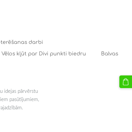
oterēšanas darbi
Vēlos kļūt par Divi punkti biedru
Balvas
u idejas pārvērstu
ajiem pasūtījumiem,
vajadzībām.