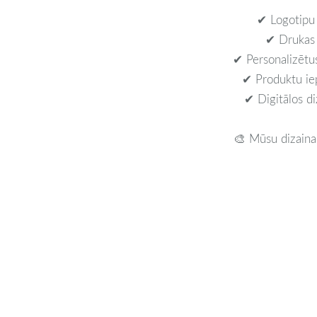
✔ Logotipu u
✔ Drukas u
✔ Personalizētus
✔ Produktu iep
✔ Digitālos diz
🎨 Mūsu dizaina 