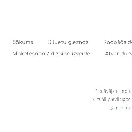
Sākums
Siluetu gleznas
Radošās d
Maketēšana / dizaina izveide
Atver durv
Piedāvājam profes
vizuāli pievilcīgo
gan uzņēmu