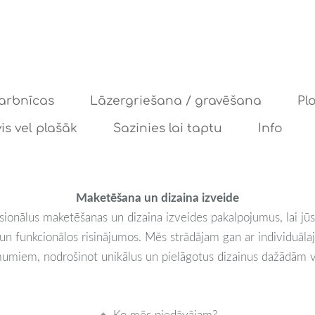
arbnīcas
Lāzergriešana / gravēšana
Pl
is vel plašāk
Sazinies lai taptu
Info
Maketēšana un dizaina izveide
ionālus maketēšanas un dizaina izveides pakalpojumus, lai jūs
s un funkcionālos risinājumos. Mēs strādājam gan ar individuāl
miem, nodrošinot unikālus un pielāgotus dizainus dažādām 
🔹 Ko mēs piedāvājam?