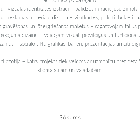
n vizuālās identitātes izstrādi – palīdzēsim radīt jūsu zīmola 
n reklāmas materiālu dizainu – vizītkartes, plakāti, bukleti, u
 gravēšanas un lāzergriešanas maketus – sagatavojam failus pr
akojuma dizainu – veidojam vizuāli pievilcīgus un funkcionāl
ainus – sociālo tīklu grafikas, baneri, prezentācijas un citi digi
filozofija – katrs projekts tiek veidots ar uzmanību pret detaļ
klienta stilam un vajadzībām.
Sākums