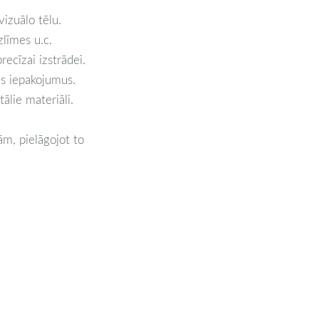
vizuālo tēlu.
zlīmes u.c.
ecīzai izstrādei.
us iepakojumus.
tālie materiāli.
ām, pielāgojot to