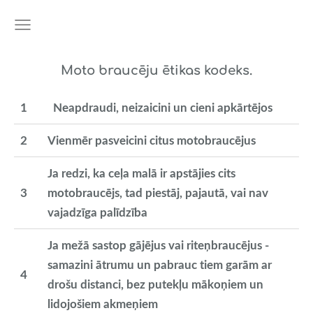
Moto braucēju ētikas kodeks.
1
Neapdraudi
,
neizaicini
un
cieni
apkārtējos
2
Vienmēr pasveicini citus motobraucējus
Ja redzi, ka ceļa malā ir apstājies cits
3
motobraucējs, tad piestāj, pajautā, vai nav
vajadzīga palīdzība
Ja mežā sastop gājējus vai riteņbraucējus -
samazini ātrumu un pabrauc tiem garām ar
4
drošu distanci, bez putekļu mākoņiem un
lidojošiem akmeņiem