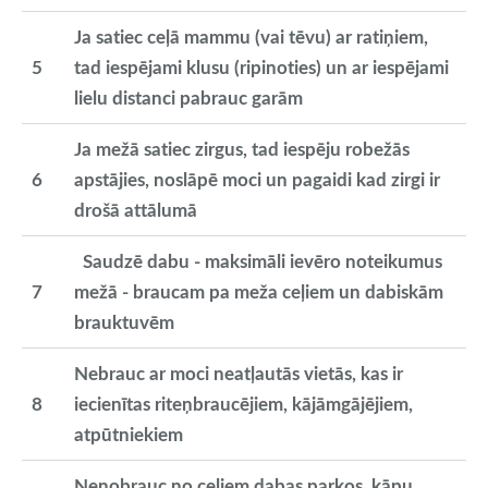
Ja satiec ceļā mammu (vai tēvu) ar ratiņiem,
5
tad iespējami klusu (ripinoties) un ar iespējami
lielu distanci pabrauc garām
Ja mežā satiec zirgus, tad iespēju robežās
6
apstājies, noslāpē moci un pagaidi kad zirgi ir
drošā attālumā
Saudzē dabu - maksimāli ievēro noteikumus
7
mežā - braucam pa meža ceļiem un dabiskām
brauktuvēm
Nebrauc ar moci neatļautās vietās, kas ir
8
iecienītas riteņbraucējiem, kājāmgājējiem,
atpūtniekiem
Nenobrauc no ceļiem dabas parkos, kāpu