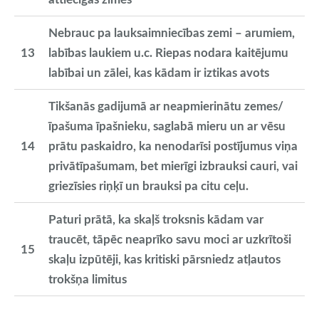
Nebrauc pa lauksaimniecības zemi – arumiem,
13
labības laukiem u.c. Riepas nodara kaitējumu
labībai un zālei, kas kādam ir iztikas avots
Tikšanās gadijumā ar neapmierinātu zemes/
īpašuma īpašnieku, saglabā mieru un ar vēsu
14
prātu paskaidro, ka nenodarīsi postījumus viņa
privātīpašumam, bet mierīgi izbrauksi cauri, vai
griezīsies riņķī un brauksi pa citu ceļu.
Paturi prātā, ka skaļš troksnis kādam var
traucēt, tāpēc neaprīko savu moci ar uzkrītoši
15
skaļu izpūtēji, kas kritiski pārsniedz atļautos
trokšņa limitus