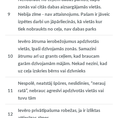
zonās vai citās dabas aizsargājamās vietās.
9
Nebija zīme - nav attaisnojums. Pašam ir jāveic
izpētes darbi un jāpārliecinās, kā vietās kur
tiek nobraukts no ceļa, nav dabas parks
Ievēro ātruma ierobežojumus apdzīvotās
vietās, īpaši dzīvojamās zonās. Samazini
10
ātrumu arī uz grants ceļiem, kad braucam
garām dzīvojamām mājām. Nekad nezini, kad
uz ceļa izskries bērns vai dzīvnieks
Nespolē, neatstāj špūres, neslidinies, “nerauj
11
ratā”, nebrauc agresīvi apdzīvotās vietās vai
tuvu tām
Ievēro privātīpašuma robežas, ja ir izliktas
12
attiecīgas zīmes