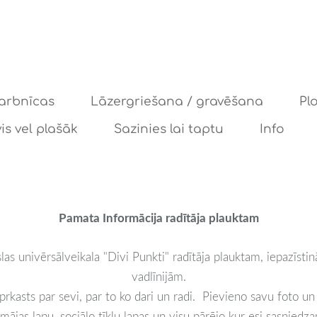
arbnīcas
Lāzergriešana / gravēšana
Pl
is vel plašāk
Sazinies lai taptu
Info
Pamata Informācija radītāja plauktam
las univērsālveikala "Divi Punkti" radītāja plauktam, iepazīsti
vadlīnijām.
prkasts par sevi, par to ko dari un radi. Pievieno savu foto u
u, mājas lapu, sociālo tīklu lapas un visu pārējo kur esi sasnied