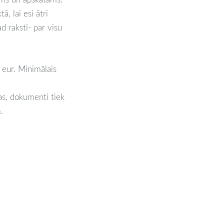
ā, lai esi ātri
d raksti- par visu
 eur. Minimālais
tas, dokumenti tiek
.