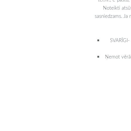
Noteikti atsūt
sasniedzams. Ja n
SVARĪGI- 
Ņemot vērā, 