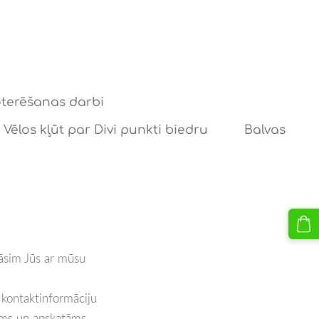
oterēšanas darbi
Vēlos kļūt par Divi punkti biedru
Balvas
nāsim Jūs ar mūsu
n kontaktinformāciju
zams un apskatāms.