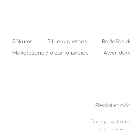
Sākums
Siluetu gleznas
Radošās d
Maketēšana / dizaina izveide
Atver durv
Piesakoties māks
Tev ir jāsagatavo a
- tel.nr., e-past