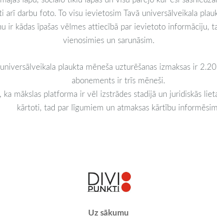
i arī darbu foto. To visu ievietosim Tavā universālveikala plaukt
u ir kādas īpašas vēlmes attiecībā par ievietoto informāciju, ta
vienosimies un sarunāsim.
universālveikala plaukta mēneša uzturēšanas izmaksas ir 2.20
abonements ir trīs mēneši.
ka mākslas platforma ir vēl izstrādes stadijā un juridiskās lie
kārtoti, tad par līgumiem un atmaksas kārtību informēsim
Uz sākumu