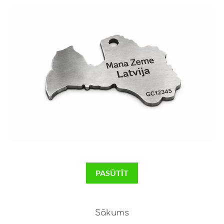
PASŪTĪT
Sākums