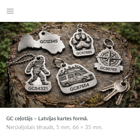
GC ceļotājs – Latvijas kartes formā.
Nerūsējošais tērauds, 5 mm, 66 × 35 mm.