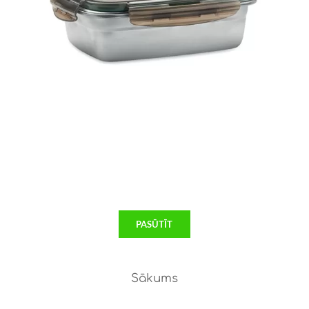
PASŪTĪT
Sākums