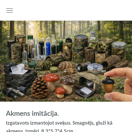
Akmens imitācija.
Izgatavots izmantojot sveķus. Smagnējs, gluži kā
akmens. Izmēri
8.3*5.7*4.5cm